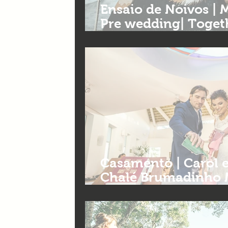
Ensaio de Noivos | 
Pre wedding| Togeth
casamentos BH
Casamento | Carol e
Chalé Brumadinho 
Foto e filmes de c