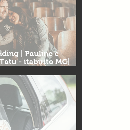
ding | Pauline e
Tatu - itabirito MG|
grafia de casamento