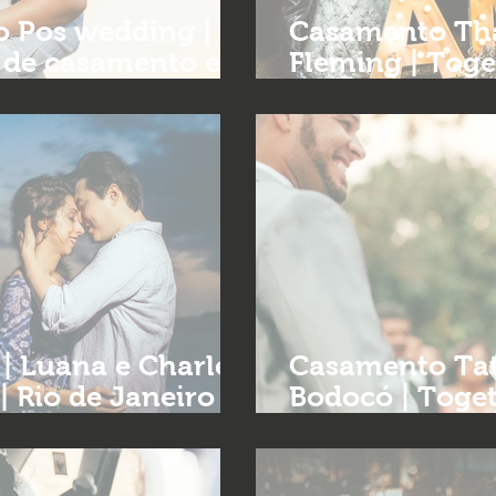
io Pos wedding |
Casamento Tha
a de casamento em
Fleming | Toge
casamento Bel
na e Charles
Casamento Tati
 Rio de Janeiro |
Bodocó | Toget
a BH
casamentos e