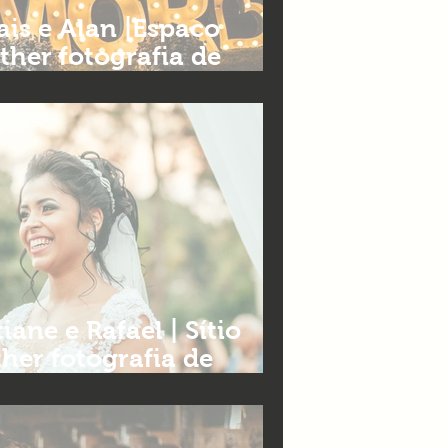
is e Alan |Espaco
ther fotografia de
o Horizonte
ane e Rafael | Sítio
her fotografia de
m BH