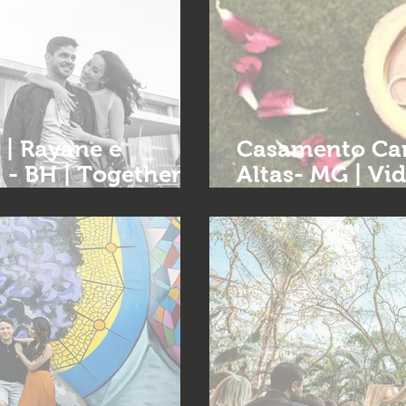
 | Rayane e
Casamento Camila 
 - BH | Together
Altas- MG | Vi
mentos em BH
Filmes de cas