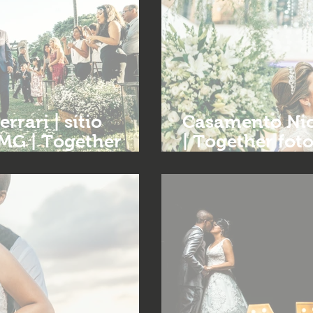
rrari | sítio
Casamento Nic
MG | Together
| Together fot
 de casamento
Belo Horizonte