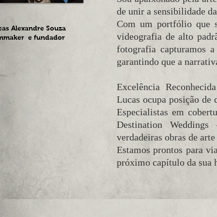
de unir a sensibilidade d
Com um portfólio que 
cas Alexandre Souza
videografia de alto pad
lmmaker e fundador
fotografia capturamos a
garantindo que a narrativa
Excelência Reconhecid
Lucas ocupa posição de d
Especialistas em cobert
Destination Weddings 
verdadeiras obras de arte
Estamos prontos para viaj
próximo capítulo da sua h