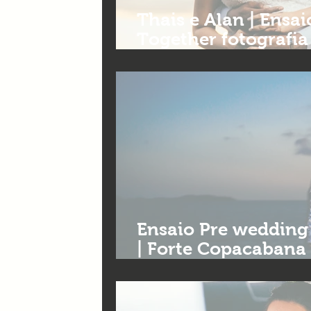
Thais e Alan | Ensa
Together fotografi
BeloHorizonte
Ensaio Pre wedding | Lua
| Forte Copacabana |
Together Fotografi