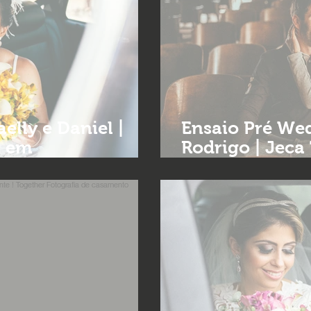
elly e Daniel |
Ensaio Pré Wed
a em
Rodrigo | Jeca 
Together foto