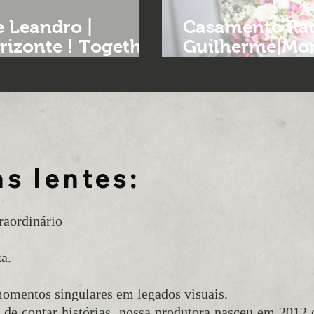
 Leandro |
Casamento Raq
rizonte ! Together
Guilherme|Mor
mento em BH
Lima |Together
casamento
s lentes:
raordinário
a.
omentos singulares em legados visuais.
 de contar histórias, nossa produtora nasceu em 2012