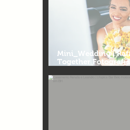
Mini_Wedding | Rafa
Together Fotografi
Contagem_MG