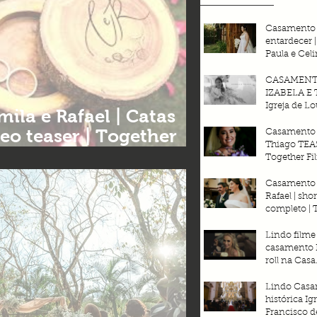
Casamento
entardecer 
Paula e Celi
Espaço Div
CASAMEN
IZABELA E 
Igreja de Lo
e Rafael | Catas
Mix Garden 
deo teaser | Together
Together Fi
Casamento 
Thiago TEA
amentos BH
Together Fi
Casamento 
Rafael | shor
completo | 
Filmes 2025
Lindo filme
casamento 
roll na Casa
Pampulha | 
Horizonte |
Lindo Casa
filmes 
histórica Ig
Francisco de