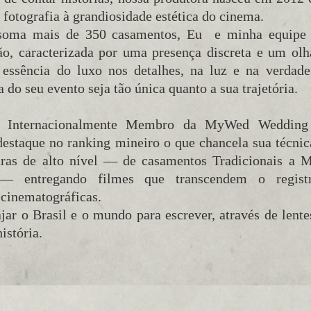
a fotografia à grandiosidade estética do cinema.
soma mais de 350 casamentos, Eu e minha equipe
rão, caracterizada por uma presença discreta e um ol
 essência do luxo nos detalhes, na luz e na verdade
 do seu evento seja tão única quanto a sua trajetória.
a Internacionalmente Membro da MyWed Wedding 
estaque no ranking mineiro o que chancela sua técnica
uras de alto nível — de casamentos Tradicionais a 
— entregando filmes que transcendem o registr
 cinematográficas.
ar o Brasil e o mundo para escrever, através de lentes
istória.