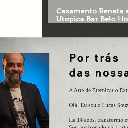
Casamento Renata e
Utopica Bar Belo Ho
Fotografia de casa
Por trás
das nossa
A Arte de Eternizar o Ext
Olá! Eu sou o Lucas Souz
Há 14 anos, transformo m
Sou apaixonado pela arte