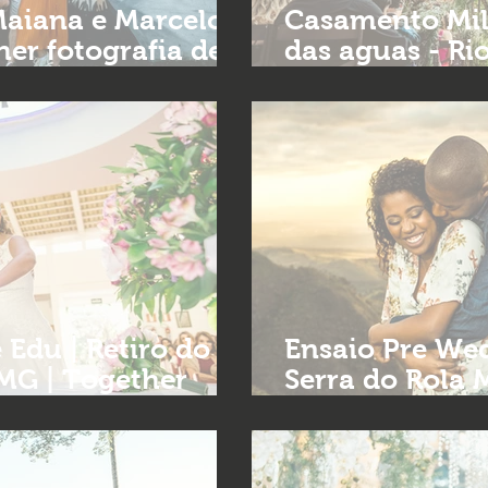
Maiana e Marcelo |
Casamento Mil
er fotografia de
das aguas - Ri
fotografia de 
 Edu | Retiro do
Ensaio Pre Wedd
MG | Together
Serra do Rola 
asamento em BH
fotografia de