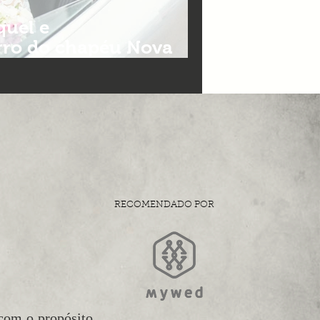
uel e
ro do chapéu Nova
 fotografia e filmes de
RECOMENDADO POR
 com o propósito