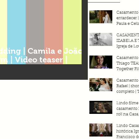
Casamento
entardecer 
Paula e Celi
Espaço Div
CASAMEN
IZABELA E 
Igreja de Lo
ding | Camila e João |
Mix Garden 
m | Video teaser |
Together Fi
Casamento 
Thiago TEA
rafia e filmes
Together Fi
Casamento 
Rafael | shor
completo | 
Filmes 2025
Lindo filme
casamento 
roll na Casa
Pampulha | 
Horizonte |
Lindo Casa
filmes 
histórica Ig
Francisco de