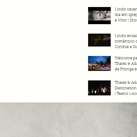
Ouro Preto |
Gustavo 4k
Lindo casa
dia em igrej
e Vitor | Sho
Together Fi
Lindo ensa
romântico d
Cinthia e Gu
Videoclipe 4
Together Fi
Welcome par
casamento
Thales & Ad
de Pitinga 
ARRAIAL D
BA| Togethe
Thales & Ada
Fotografia
Destinatio
| Teatro Loc
Trancoso - 
Together Fo