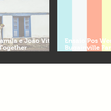
Ensaio Pos Wed
 Together
Bugainville Far
mentos em BH
Together Fotog