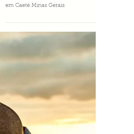
Ensaio de noivos com o casal
Camila. eJoão na Bugainville Farm
em Caeté Minas Gerais