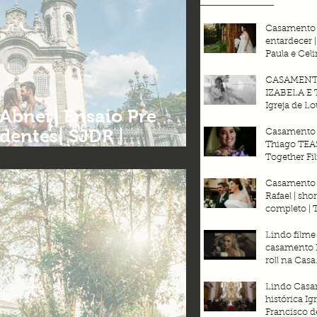
Casamento
entardecer 
Paula e Celi
Espaço Div
CASAMEN
IZABELA E 
Igreja de Lo
Mix Garden 
dentes| SJDR |
Together Fi
Casamento 
Thiago TEA
e filmes de casamentos
Together Fi
Casamento 
Rafael | shor
completo | 
Filmes 2025
Lindo filme
casamento 
roll na Casa
Pampulha | 
Horizonte |
Lindo Casa
filmes 
histórica Ig
Francisco de