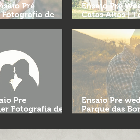
aio Pré
Ensaio Pre Wedding |
 Fotografia de
Catas Altas | 
casamentos B
aio Pre
Ensaio Pre wedding 
er Fotografia de
Parque das Bor
Fotografia de