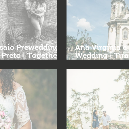
nsaio Prewedding |
Ana Virgínia e Abner| Ensaio Pre
Preto | Together
Wedding | Tira
mentos
Together foto 