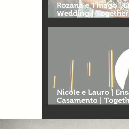
Rozana e Thiago | Ens
Wedding | Together
casamento BH
Nicole e Lauro | Ens
Casamento | Togeth
casamentos BH