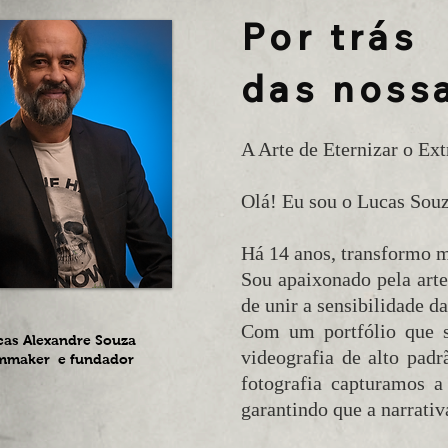
Por trás
das nossa
A Arte de Eternizar o Ext
Olá! Eu sou o Lucas Souz
Há 14 anos, transformo m
Sou apaixonado pela arte
de unir a sensibilidade d
Com um portfólio que 
cas Alexandre Souza
videografia de alto pad
lmmaker e fundador
fotografia capturamos a
garantindo que a narrativa