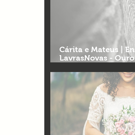
Cárita e Mateus | E
LavrasNovas - Ouro 
fotografia de casa