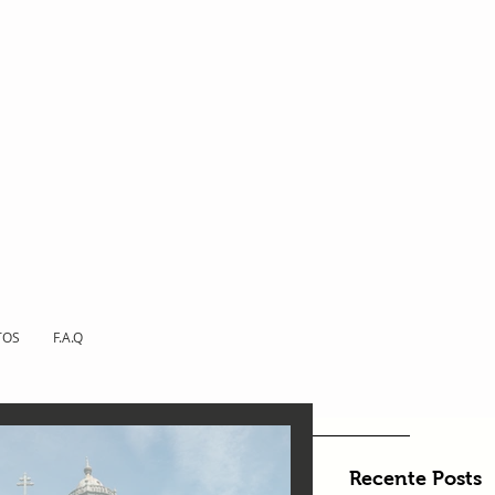
TOS
F.A.Q
Recente Posts