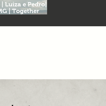
| Luiza e Pedro|
MG | Together
mento MG