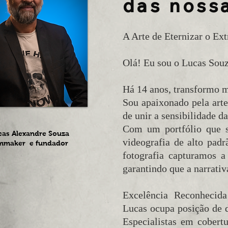
das nossa
A Arte de Eternizar o Ext
Olá! Eu sou o Lucas Souz
Há 14 anos, transformo m
Sou apaixonado pela arte
de unir a sensibilidade d
Com um portfólio que 
cas Alexandre Souza
videografia de alto pad
lmmaker e fundador
fotografia capturamos a
garantindo que a narrativa
Excelência Reconhecid
Lucas ocupa posição de d
Especialistas em cobert