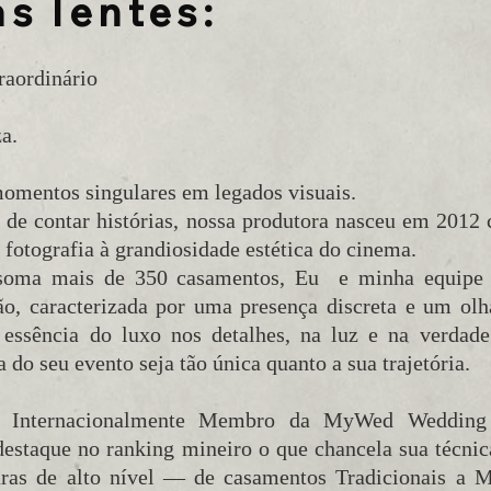
s lentes:
raordinário
a.
omentos singulares em legados visuais.
 de contar histórias, nossa produtora nasceu em 2012
a fotografia à grandiosidade estética do cinema.
soma mais de 350 casamentos, Eu e minha equipe
rão, caracterizada por uma presença discreta e um ol
 essência do luxo nos detalhes, na luz e na verdade
 do seu evento seja tão única quanto a sua trajetória.
a Internacionalmente Membro da MyWed Wedding 
estaque no ranking mineiro o que chancela sua técnica
uras de alto nível — de casamentos Tradicionais a 