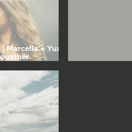
 Marcella + Yuri |
Together
mentos em MG