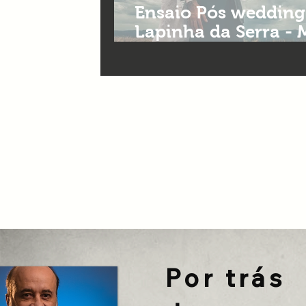
Ensaio Pós wedding 
Lapinha da Serra - 
fotografia de casa
Por trás