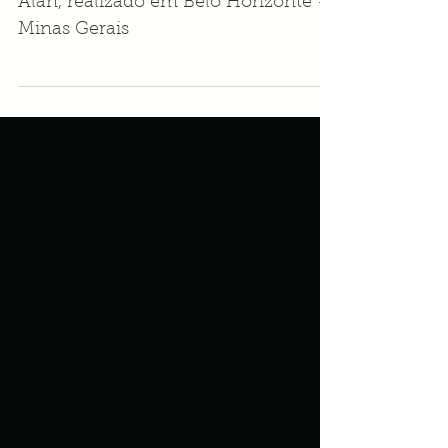
em BeloHorizonte
Ensaio Pós Wedding do Casal Thais e
Alan, realizado em Belo Horizonte -
Minas Gerais