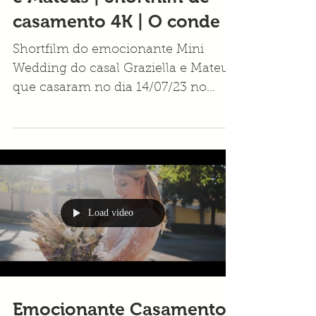
Wedding de dia | Graziella
e Mateus | Shortfilm de
casamento 4K | O conde
Shortfilm do emocionante Mini
Wedding do casal Graziella e Mateus
que casaram no dia 14/07/23 no
aconchegante restaurante o conde
em BH
Load video