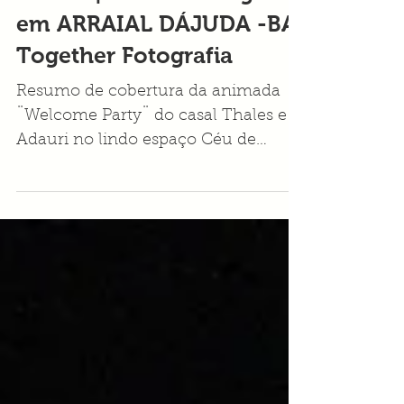
Adauri | Céu de Pitinga
em ARRAIAL DÁJUDA -BA|
Together Fotografia
Resumo de cobertura da animada
¨Welcome Party¨ do casal Thales e
Adauri no lindo espaço Céu de
Pitinga em Arraial d´Ajuda na Bahia.