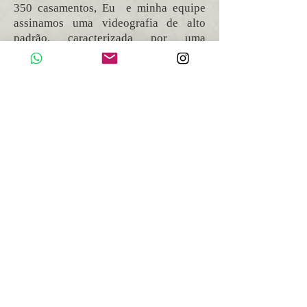
350 casamentos, Eu e minha equipe
assinamos uma videografia de alto
padrão, caracterizada por uma
presença discreta e um olhar apurado.
Na fotografia capturamos a essência do
luxo nos detalhes, na luz e na verdade
de cada gesto, garantindo que a
narrativa do seu evento seja tão única
quanto a sua trajetória.
Excelência Reconhecida
Internacionalmente Membro da
MyWed Wedding Photographers,
Lucas ocupa posição de destaque no
ranking mineiro o que chancela sua
técnica e criatividade. Especialistas em
coberturas de alto nível — de
casamentos Tradicionais a Mini
Weddings e Destination Weddings —
entregando filmes que transcendem o