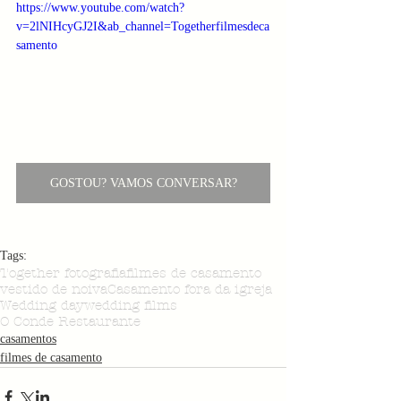
https://www.youtube.com/watch?
v=2lNIHcyGJ2I&ab_channel=Togetherfilmesdeca
samento
GOSTOU? VAMOS CONVERSAR?
Tags:
Together fotografia
filmes de casamento
vestido de noiva
Casamento fora da igreja
Wedding day
wedding films
O Conde Restaurante
casamentos
filmes de casamento