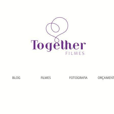
BLOG
FILMES
FOTOGRAFIA
ORÇAMEN