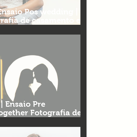
 Ensaio Pos wedding |
grafia de casamento em
| Ensaio Pre
gether Fotografia de
H