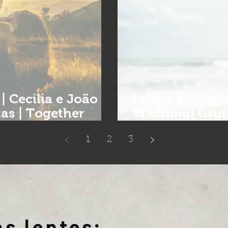
lia e João |
Luana e Charle
as | Together
Wedding| Gruma
mentos BH
Togeth
1
2
3
s lentes: