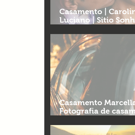
Casamento | Caroli
Luciano | Sitio Son
Together Fotografi
BH
Casamento Marcella
Fotografia de casa
BeloHorizonte