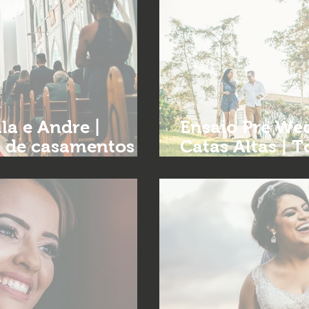
a e Andre |
Ensaio Pre Wedding |
a de casamentos
Catas Altas | 
casamentos B