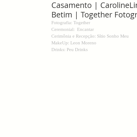
Casamento | CarolineLi
Betim | Together Fotog
Fotografia: Together
Ceremonial:  Encantar
Cerimônia e Recepção: Sítio Sonho Meu
MakeUp: Leon Moreno
Drinks: Peu Drinks